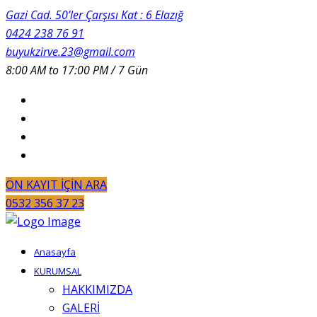
Gazi Cad. 50’ler Çarşısı Kat : 6 Elazığ
0424 238 76 91
buyukzirve.23@gmail.com
8:00 AM to 17:00 PM / 7 Gün
ÖN KAYIT İÇİN ARA
0532 356 37 23
Anasayfa
KURUMSAL
HAKKIMIZDA
GALERİ